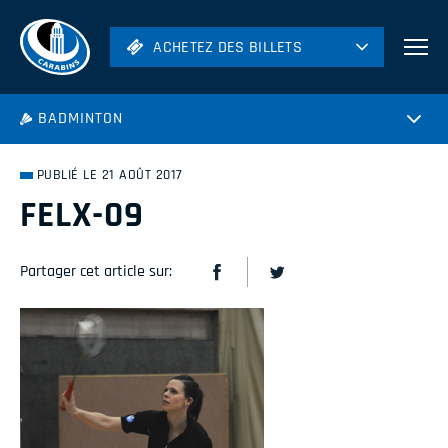
ACHETEZ DES BILLETS
ACHETEZ DES BILLETS
Football
BADMINTON
Hockey
Soccer
PUBLIÉ LE 21 AOÛT 2017
Rugby
FELX-09
Volleyball
Partager cet article sur: