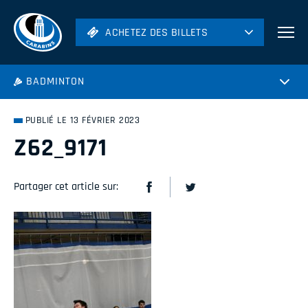
ACHETEZ DES BILLETS
ACHETEZ DES BILLETS
Football
BADMINTON
Hockey
Soccer
PUBLIÉ LE 13 FÉVRIER 2023
Rugby
Z62_9171
Volleyball
Partager cet article sur: