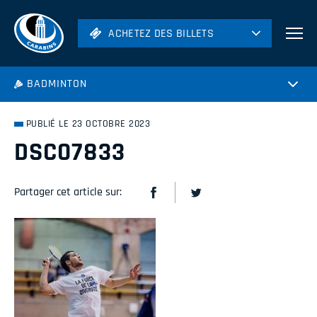
ACHETEZ DES BILLETS
ACHETEZ DES BILLETS
Football
BADMINTON
Hockey
Soccer
PUBLIÉ LE 23 OCTOBRE 2023
Rugby
DSC07833
Volleyball
Partager cet article sur: