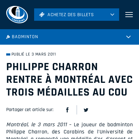
ACHETEZ DES BILLETS
ACHETEZ DES BILLETS
Football
BADMINTON
Hockey
Soccer
PUBLIÉ LE 3 MARS 2011
Rugby
PHILIPPE CHARRON
Volleyball
RENTRE À MONTRÉAL AVEC
TROIS MÉDAILLES AU COU
Partager cet article sur:
Montréal, le 3 mars 2011
– Le joueur de badminton
Philippe Charron, des Carabins de l'Université de
Montréal, a remporté une médaille d'or, d'argent et