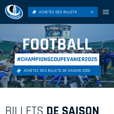
ACHETEZ DES BILLETS
ACHETEZ DES BILLETS
Football
Hockey
FOOTBALL
Soccer
Rugby
#CHAMPIONSCOUPEVANIER2025
Volleyball
ACHETEZ DES BILLETS DE SAISON 2026
BILLETS
DE SAISON