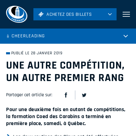
ACHETEZ DES BILLETS
ACHETEZ DES BILLETS
Football
CHEERLEADING
Hockey
Soccer
PUBLIÉ LE 28 JANVIER 2019
Rugby
UNE AUTRE COMPÉTITION,
Volleyball
UN AUTRE PREMIER RANG
Partager cet article sur:
Pour une deuxième fois en autant de compétitions,
la formation Coed des Carabins a terminé en
première place, samedi, à Québec.