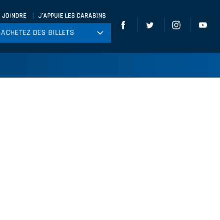
 JOINDRE
J'APPUIE LES CARABINS
ACHETEZ DES BILLETS
ACHETEZ DES BILLETS
tball
ckey
ccer
gby
leyball