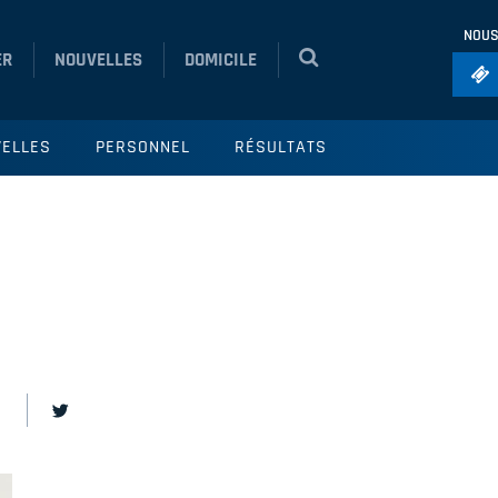
NOUS
ER
NOUVELLES
DOMICILE
Foo
ELLES
PERSONNEL
RÉSULTATS
Ho
So
Ru
Vol