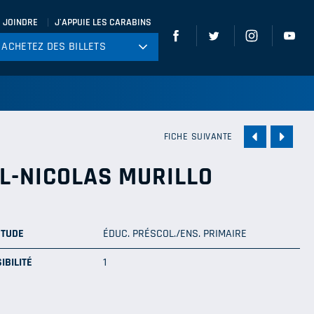
 JOINDRE
J'APPUIE LES CARABINS
ACHETEZ DES BILLETS
ACHETEZ DES BILLETS
tball
ckey
ccer
FICHE SUIVANTE
gby
L-NICOLAS MURILLO
leyball
ÉTUDE
ÉDUC. PRÉSCOL./ENS. PRIMAIRE
IBILITÉ
1