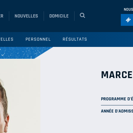
NOUS
ER
NOUVELLES
DOMICILE
Foo
ELLES
PERSONNEL
RÉSULTATS
Ho
So
Ru
MARCE
Vol
PROGRAMME D'
ANNÉE D'ADMISS