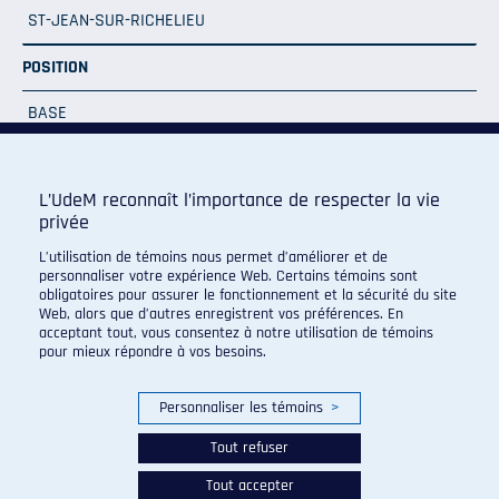
ST-JEAN-SUR-RICHELIEU
POSITION
BASE
ANNÉE D'ADMISSIBILITÉ
L’UdeM reconnaît l’importance de respecter la vie
1
privée
L’utilisation de témoins nous permet d’améliorer et de
personnaliser votre expérience Web. Certains témoins sont
obligatoires pour assurer le fonctionnement et la sécurité du site
Web, alors que d’autres enregistrent vos préférences. En
acceptant tout, vous consentez à notre utilisation de témoins
pour mieux répondre à vos besoins.
Programme de sport d'excellence du campus regroupant :
Personnaliser les témoins
>
Tout refuser
Tout accepter