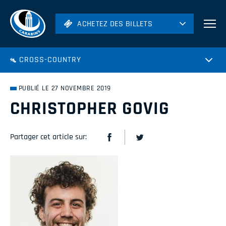
ACHETEZ DES BILLETS
ACHETEZ DES BILLETS
Football
CROSS-COUNTRY
Hockey
Soccer
PUBLIÉ LE 27 NOVEMBRE 2019
Rugby
CHRISTOPHER GOVIG
Volleyball
Partager cet article sur: