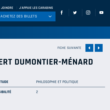
 JOINDRE
J'APPUIE LES CARABINS
ACHETEZ DES BILLETS
ACHETEZ DES BILLETS
tball
ckey
ccer
FICHE SUIVANTE
gby
BERT DUMONTIER-MÉNARD
leyball
ÉTUDE
PHILOSOPHIE ET POLITIQUE
IBILITÉ
2