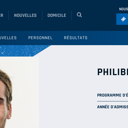
NOUS
ER
NOUVELLES
DOMICILE
Foo
UVELLES
PERSONNEL
RÉSULTATS
Ho
So
Ru
PHILI
Vol
PROGRAMME D'
ANNÉE D'ADMISS