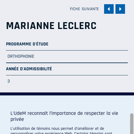
FICHE SUIVANTE
MARIANNE LECLERC
PROGRAMME D'ÉTUDE
ORTHOPHONIE
ANNÉE D'ADMISSIBILITÉ
3
L’UdeM reconnaît l’importance de respecter la vie
privée
Programme de sport d'excellence du campus regroupant :
L’utilisation de témoins nous permet d’améliorer et de
personnaliser votre expérience Web. Certains témoins sont