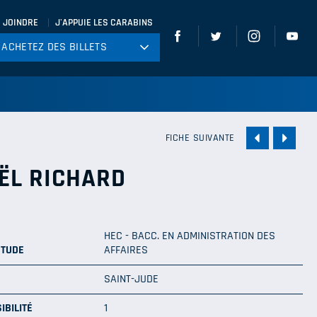
 JOINDRE
J'APPUIE LES CARABINS
ACHETEZ DES BILLETS
ACHETEZ DES BILLETS
tball
ckey
ccer
FICHE SUIVANTE
gby
ËL RICHARD
leyball
HEC - BACC. EN ADMINISTRATION DES
ÉTUDE
AFFAIRES
SAINT-JUDE
IBILITÉ
1