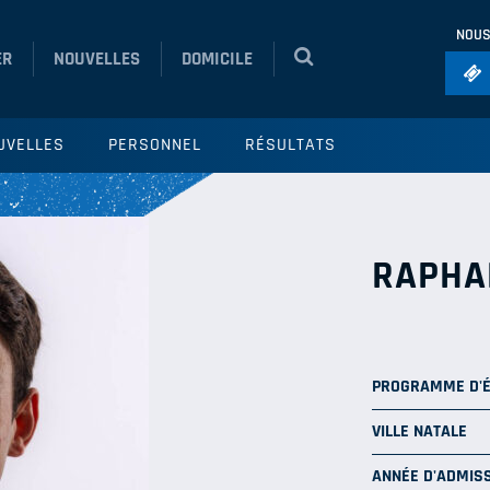
NOUS
ER
NOUVELLES
DOMICILE
Foo
UVELLES
PERSONNEL
RÉSULTATS
Ho
So
Ru
RAPHA
Vol
PROGRAMME D'
VILLE NATALE
ANNÉE D'ADMISS