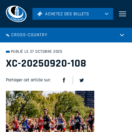
ACHETEZ DES BILLETS
ACHETEZ DES BILLETS
Football
CROSS-COUNTRY
Hockey
Soccer
PUBLIÉ LE 27 OCTOBRE 2025
Rugby
XC-20250920-108
Volleyball
Partager cet article sur: