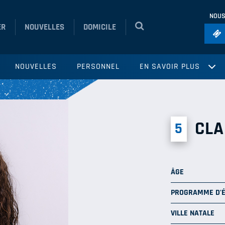
NOUS
ER
NOUVELLES
DOMICILE
Foo
NOUVELLES
PERSONNEL
EN SAVOIR PLUS
Ho
So
Ru
CLA
5
Vol
ÂGE
PROGRAMME D'
VILLE NATALE