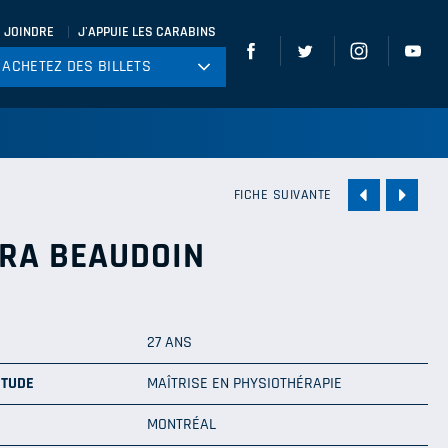
 JOINDRE
J'APPUIE LES CARABINS
ACHETEZ DES BILLETS
ACHETEZ DES BILLETS
tball
ckey
ccer
FICHE SUIVANTE
gby
RA BEAUDOIN
leyball
27 ANS
ÉTUDE
MAÎTRISE EN PHYSIOTHÉRAPIE
MONTRÉAL