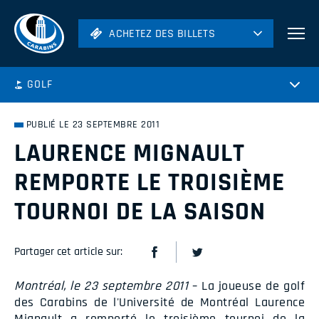
ACHETEZ DES BILLETS
ACHETEZ DES BILLETS
Football
GOLF
Hockey
Soccer
PUBLIÉ LE 23 SEPTEMBRE 2011
Rugby
LAURENCE MIGNAULT
Volleyball
REMPORTE LE TROISIÈME
TOURNOI DE LA SAISON
Partager cet article sur:
Montréal, le 23 septembre 2011
– La joueuse de golf
des Carabins de l'Université de Montréal Laurence
Mignault a remporté le troisième tournoi de la