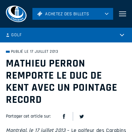
ACHETEZ DES BILLETS
ACHETEZ DES BILLETS
Football
GOLF
Hockey
Soccer
PUBLIÉ LE 17 JUILLET 2013
Rugby
MATHIEU PERRON
Volleyball
REMPORTE LE DUC DE
KENT AVEC UN POINTAGE
RECORD
Partager cet article sur:
Montréal, le 17 juillet 2013
– Le golfeur des Carabins