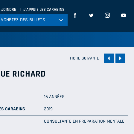
 JOINDRE
J'APPUIE LES CARABINS
ACHETEZ DES BILLETS
ACHETEZ DES BILLETS
tball
ckey
ccer
FICHE SUIVANTE
gby
UE RICHARD
leyball
16 ANNÉES
ES CARABINS
2019
CONSULTANTE EN PRÉPARATION MENTALE