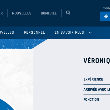
NOUS
ER
NOUVELLES
DOMICILE
Foo
UVELLES
PERSONNEL
EN SAVOIR PLUS
Ho
So
Ru
VÉRONIQ
Vol
EXPÉRIENCE
ARRIVÉE AVEC L
FONCTION