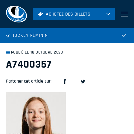
ACHETEZ DES BILLETS
ACHETEZ DES BILLETS
Football
HOCKEY FÉMININ
Hockey
Soccer
PUBLIÉ LE 18 OCTOBRE 2023
Rugby
A7400357
Volleyball
Partager cet article sur: