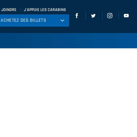
 JOINDRE
J'APPUIE LES CARABINS
ACHETEZ DES BILLETS
ACHETEZ DES BILLETS
tball
ckey
ccer
gby
leyball