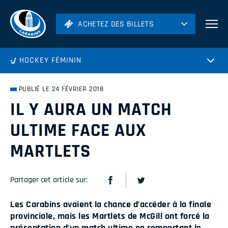
ACHETEZ DES BILLETS
ACHETEZ DES BILLETS
Football
HOCKEY FÉMININ
Hockey
Soccer
PUBLIÉ LE 24 FÉVRIER 2018
Rugby
IL Y AURA UN MATCH
Volleyball
ULTIME FACE AUX
MARTLETS
Partager cet article sur:
Les Carabins avaient la chance d’accéder à la finale
provinciale, mais les Martlets de McGill ont forcé la
présentation d’un match ultime en remportant le