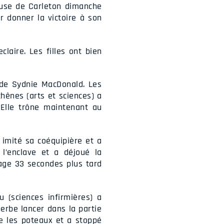
ouse de Carleton dimanche
 donner la victoire à son
laire. Les filles ont bien
de Sydnie MacDonald. Les
ênes (arts et sciences) a
 Elle trône maintenant au
 imité sa coéquipière et a
 l’enclave et a déjoué la
tage 33 secondes plus tard
 (sciences infirmières) a
erbe lancer dans la partie
re les poteaux et a stoppé