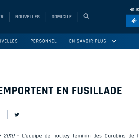
NOUS
ER
NOUVELLES
DOMICILE
Foo
UVELLES
PERSONNEL
EN SAVOIR PLUS
Ho
So
Ru
Vol
’EMPORTENT EN FUSILLADE
e 2010
– L’équipe de hockey féminin des Carabins de l’