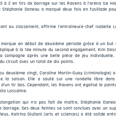
 3 à 2 en tirs de barrage sur les Ravens à l’aréna Ice H
e Stéphanie Daneau a marqué deux fois en fusillade pour
ant au classement, affirme l’entraîneure-chef Isabelle Lec
a marque en début de deuxième période grâce à un but 
répliqué à la 14e minute du second engagement. Kim Desch
 campagne après une belle pièce de jeu individuelle.
circuit avec un total de dix points.
u deuxième vingt, Caroline Martin-Guay (criminologie) a
e la saison. Elle a sauté sur une rondelle libre dans
d’un tir bas. Cependant, les Ravens ont égalisé le poin
ila Lassaline.
longation qui n’a pas fait de maître, Stéphanie Daneau
de barrage. Ses deux feintes se sont conclues avec un sup
leus, Katrina Giuliani (arts et sciences) a été solide ent