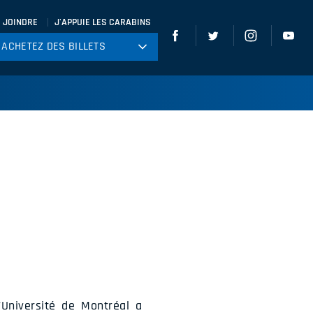
 JOINDRE
J'APPUIE LES CARABINS
ACHETEZ DES BILLETS
ACHETEZ DES BILLETS
tball
ckey
ccer
gby
leyball
Université de Montréal a