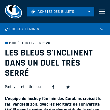
ACHETEZ DES BILLETS
ACHETEZ DES BILLETS
Football
HOCKEY FÉMININ
Hockey
Soccer
PUBLIÉ LE 15 FÉVRIER 2020
Rugby
LES BLEUS S’INCLINENT
Volleyball
DANS UN DUEL TRÈS
SERRÉ
Partager cet article sur:
L’équipe de hockey féminin des Carabins croisait le
fer, vendredi soir, avec les Martlets de l’Université
McGill dans le cadre du dernier match de la saison