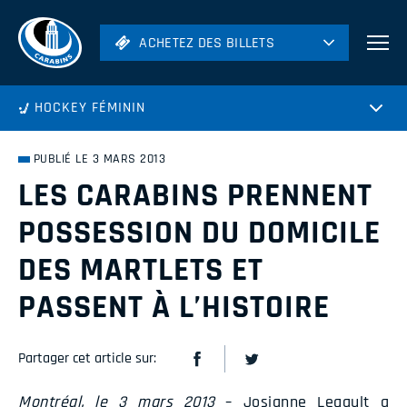
ACHETEZ DES BILLETS
ACHETEZ DES BILLETS
Football
HOCKEY FÉMININ
Hockey
Soccer
PUBLIÉ LE 3 MARS 2013
Rugby
LES CARABINS PRENNENT
Volleyball
POSSESSION DU DOMICILE
DES MARTLETS ET
PASSENT À L’HISTOIRE
Partager cet article sur:
Montréal, le 3 mars 2013
– Josianne Legault a