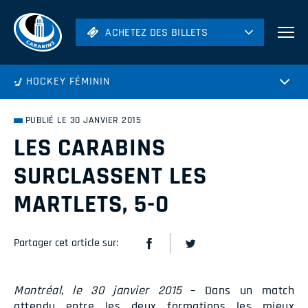
ACHETEZ DES BILLETS
ACHETEZ DES BILLETS
Football
HOCKEY FÉMININ
Hockey
Soccer
PUBLIÉ LE 30 JANVIER 2015
Rugby
LES CARABINS
Volleyball
SURCLASSENT LES
MARTLETS, 5-0
Partager cet article sur:
Montréal, le 30 janvier 2015
– Dans un match
attendu entre les deux formations les mieux