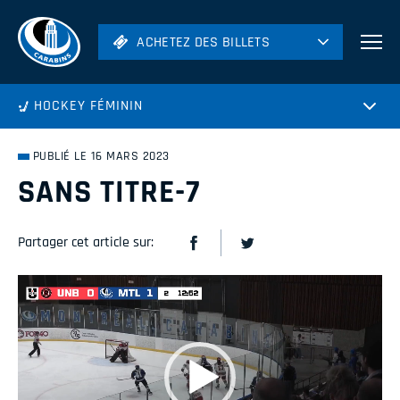
ACHETEZ DES BILLETS
ACHETEZ DES BILLETS
Football
HOCKEY FÉMININ
Hockey
Soccer
PUBLIÉ LE 16 MARS 2023
Rugby
SANS TITRE-7
Volleyball
Partager cet article sur:
Lecteur
vidéo