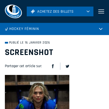
ACHETEZ DES BILLETS
ACHETEZ DES BILLETS
Football
HOCKEY FÉMININ
Hockey
Soccer
PUBLIÉ LE 16 JANVIER 2026
Rugby
SCREENSHOT
Volleyball
Partager cet article sur: