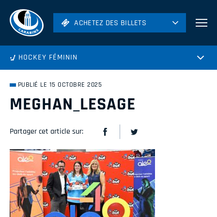
ACHETEZ DES BILLETS
ACHETEZ DES BILLETS
Football
HOCKEY FÉMININ
Hockey
Soccer
PUBLIÉ LE 15 OCTOBRE 2025
Rugby
MEGHAN_LESAGE
Volleyball
Partager cet article sur: