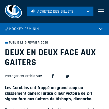
ACHETEZ DES BILLETS
ACHETEZ DES BILLETS
Football
HOCKEY FÉMININ
Hockey
Soccer
PUBLIÉ LE 9 FÉVRIER 2026
Rugby
DEUX EN DEUX FACE AUX
Volleyball
GAITERS
Partager cet article sur:
Les Carabins ont frappé un grand coup au
classement général grâce à leur victoire de 2-1
signée face aux Gaiters de Bishop’s, dimanche.