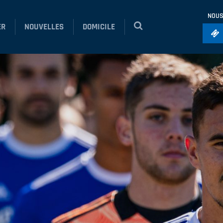
NOUS
ER
NOUVELLES
DOMICILE
Foo
Ho
So
Ru
Vol