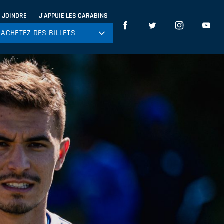
 JOINDRE
J'APPUIE LES CARABINS
ACHETEZ DES BILLETS
ACHETEZ DES BILLETS
tball
ckey
ccer
gby
leyball