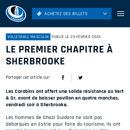
ACHETEZ DES BILLETS
ACHETEZ DES BILLETS
Football
Hockey
VOLLEYBALL MASCULIN
PUBLIÉ LE 23 FÉVRIER 2024
LE PREMIER CHAPITRE À
Soccer
Rugby
SHERBROOKE
Volleyball
Partager cet article sur:
Les Carabins ont offert une solide résistance au Vert
& Or, avant de baisser pavillon en quatre manches,
vendredi soir à Sherbrooke.
Les hommes de Ghazi Guidara ne sont pas
débarqués en Estrie pour faire du tourisme. Ils ont