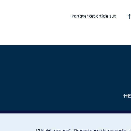
Partager cet article sur:
L’UdeM reconnaît l’importance de respecter l