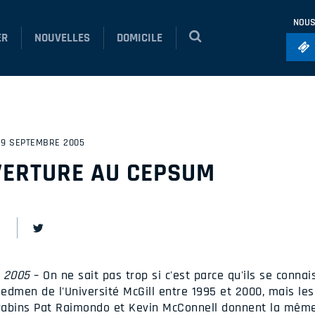
NOUS
ER
NOUVELLES
DOMICILE
Foo
Ho
So
 19 SEPTEMBRE 2005
Ru
VERTURE AU CEPSUM
Vol
e 2005
– On ne sait pas trop si c'est parce qu'ils se connai
Redmen de l'Université McGill entre 1995 et 2000, mais le
rabins Pat Raimondo et Kevin McConnell donnent la même 