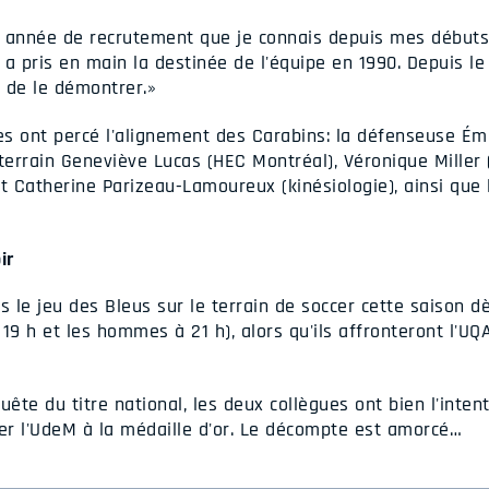
re année de recrutement que je connais depuis mes débuts 
a pris en main la destinée de l'équipe en 1990. Depuis le m
 de le démontrer.»
es ont percé l'alignement des Carabins: la défenseuse Émi
e terrain Geneviève Lucas (HEC Montréal), Véronique Miller (
 et Catherine Parizeau-Lamoureux (kinésiologie), ainsi que
ir
s le jeu des Bleus sur le terrain de soccer cette saison d
9 h et les hommes à 21 h), alors qu'ils affronteront l'U
uête du titre national, les deux collègues ont bien l'inten
r l'UdeM à la médaille d'or. Le décompte est amorcé…