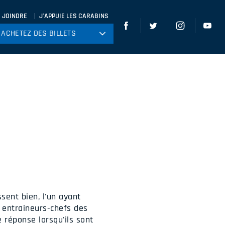
 JOINDRE
J'APPUIE LES CARABINS
ACHETEZ DES BILLETS
ACHETEZ DES BILLETS
tball
ckey
ccer
gby
leyball
ssent bien, l'un ayant
s entraineurs-chefs des
réponse lorsqu'ils sont