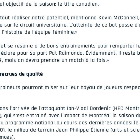
al objectif de la saison: le titre canadien.
 tout réaliser notre potentiel, mentionne Kevin McConnell,
 sur le circuit universitaire. L'atteinte de ce but passe d
 l'histoire de l'équipe féminine.»
r et se résume à de bons entrainements pour remporter le
déclare pour sa part Pat Raimondo. Évidemment, il reste b
hé, mais on devra prendre un match à la fois.»
recrues de qualité
traineurs pourront miser sur leur noyau de joueurs respec
ns l'arrivée de l'attaquant Ian-Vladi Dordenic (HEC Montr
), qui s'est entrainé avec l'Impact de Montréal la saison de
 au programme national au cours des dernières années: le 
), le milieu de terrain Jean-Philippe Étienne (arts et sci
ences).