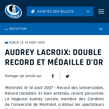
ACHETEZ DES BILLETS
ACHETEZ DES BILLETS
Football
NATATION
Hockey
Soccer
PUBLIÉ LE 14 AOÛT 2007
Rugby
AUDREY LACROIX: DOUBLE
Volleyball
RECORD ET MÉDAILLE D’OR
Partager cet article sur:
Montréal, le 14 août 2007
– Record des Universiades.
Record canadien. Et bien entendu, record personnel.
La nageuse Audrey Lacroix, membre des
Carabins
de l’Université de Montréal, a ébloui les spectateurs