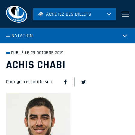
ACHETEZ DES BILLETS
ACHETEZ DES BILLETS
Football
NATATION
Hockey
Soccer
PUBLIÉ LE 29 OCTOBRE 2019
Rugby
ACHIS CHABI
Volleyball
Partager cet article sur: