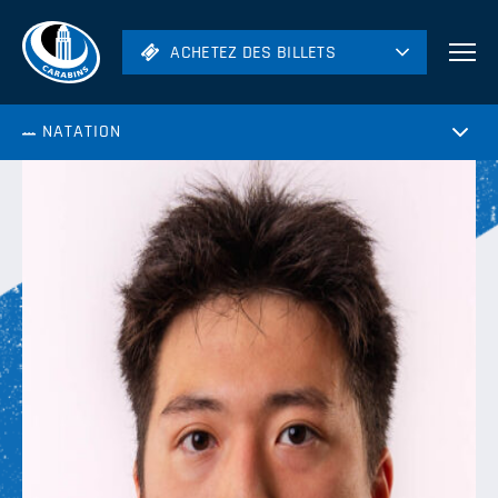
ACHETEZ DES BILLETS
ACHETEZ DES BILLETS
Football
NATATION
Hockey
Soccer
Rugby
Volleyball