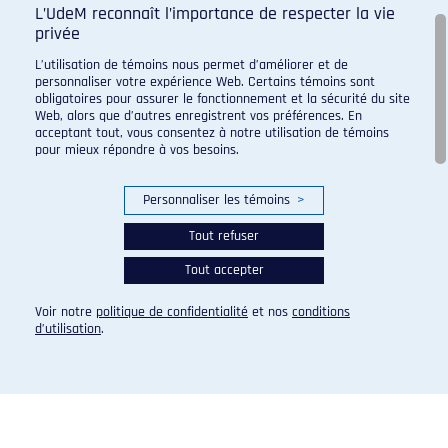
L’UdeM reconnaît l’importance de respecter la vie
privée
L’utilisation de témoins nous permet d’améliorer et de
Programme de sport d'excellence du campus regroupant :
personnaliser votre expérience Web. Certains témoins sont
obligatoires pour assurer le fonctionnement et la sécurité du site
Web, alors que d’autres enregistrent vos préférences. En
acceptant tout, vous consentez à notre utilisation de témoins
pour mieux répondre à vos besoins.
Personnaliser les témoins
>
Tout refuser
Tout accepter
Voir notre
politique de confidentialité
et nos
conditions
d’utilisation
.