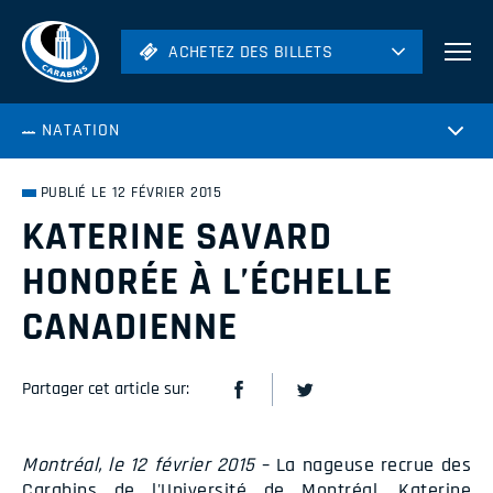
ACHETEZ DES BILLETS
ACHETEZ DES BILLETS
Football
NATATION
Hockey
Soccer
PUBLIÉ LE 12 FÉVRIER 2015
Rugby
KATERINE SAVARD
Volleyball
HONORÉE À L’ÉCHELLE
CANADIENNE
Partager cet article sur:
Montréal, le 12 février 2015
– La nageuse recrue des
Carabins de l'Université de Montréal, Katerine