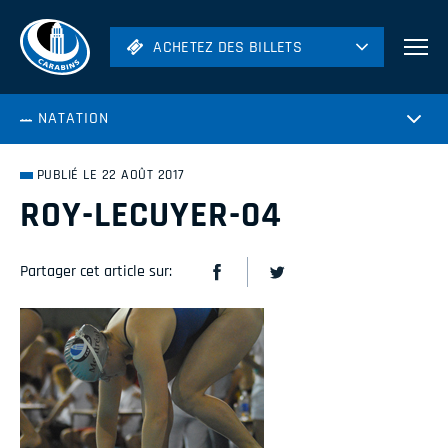
ACHETEZ DES BILLETS
ACHETEZ DES BILLETS
Football
NATATION
Hockey
Soccer
PUBLIÉ LE 22 AOÛT 2017
Rugby
ROY-LECUYER-04
Volleyball
Partager cet article sur: