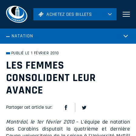
ACHETEZ DES BILLETS
ACHETEZ DES BILLETS
Football
NATATION
Hockey
Soccer
PUBLIÉ LE 1 FÉVRIER 2010
Rugby
LES FEMMES
Volleyball
CONSOLIDENT LEUR
AVANCE
Partager cet article sur:
Montréal, le 1er février 2010
– L'équipe de natation
des Carabins disputait la quatrième et dernière
Coupe universitaire de la saison à l'Université McGill