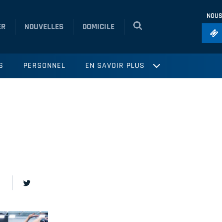
NOUS
ER
NOUVELLES
DOMICILE
Foo
S
PERSONNEL
EN SAVOIR PLUS
Ho
So
Ru
Vol