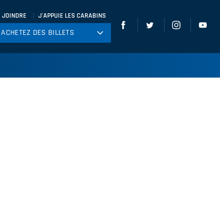
 JOINDRE
J'APPUIE LES CARABINS
ACHETEZ DES BILLETS
ACHETEZ DES BILLETS
tball
ckey
ccer
gby
leyball