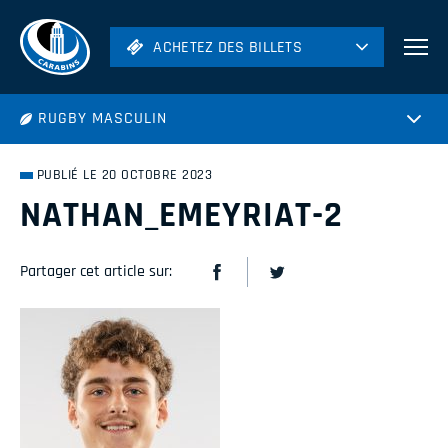
ACHETEZ DES BILLETS
ACHETEZ DES BILLETS
Football
RUGBY MASCULIN
Hockey
Soccer
PUBLIÉ LE 20 OCTOBRE 2023
Rugby
NATHAN_EMEYRIAT-2
Volleyball
Partager cet article sur: