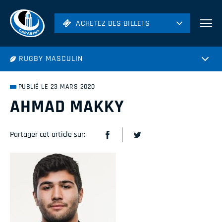
ACHETEZ DES BILLETS
ACHETEZ DES BILLETS
Football
RUGBY MASCULIN
Hockey
Soccer
PUBLIÉ LE 23 MARS 2020
Rugby
AHMAD MAKKY
Volleyball
Partager cet article sur: