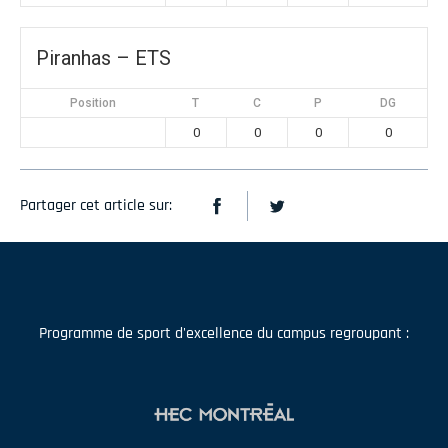
Piranhas – ETS
Position
T
C
P
DG
0
0
0
0
Partager cet article sur:
Programme de sport d'excellence du campus regroupant :