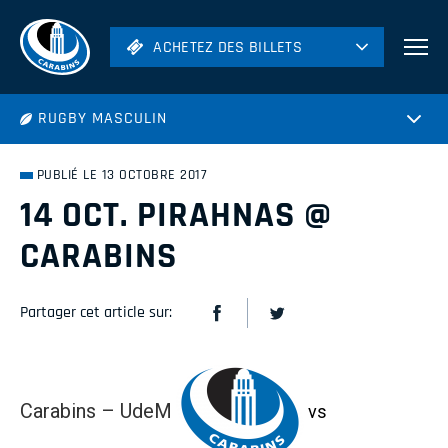
ACHETEZ DES BILLETS
ACHETEZ DES BILLETS
Football
RUGBY MASCULIN
Hockey
Soccer
PUBLIÉ LE 13 OCTOBRE 2017
Rugby
14 OCT. PIRAHNAS @
Volleyball
CARABINS
Partager cet article sur:
Carabins – UdeM
vs