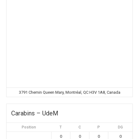
3791 Chemin Queen Mary, Montréal, QC H3V 1A8, Canada
Carabins – UdeM
Position
T
C
P
DG
0
0
0
0