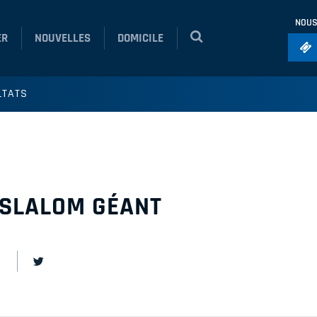
NOUS
ER
NOUVELLES
DOMICILE
Foo
LTATS
Ho
So
Ru
Vol
 SLALOM GÉANT