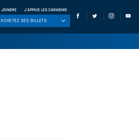
 JOINDRE
J'APPUIE LES CARABINS
ACHETEZ DES BILLETS
ACHETEZ DES BILLETS
tball
ckey
ccer
gby
leyball