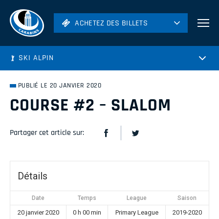
ACHETEZ DES BILLETS
ACHETEZ DES BILLETS
Football
SKI ALPIN
Hockey
Soccer
PUBLIÉ LE 20 JANVIER 2020
Rugby
COURSE #2 – SLALOM
Volleyball
Partager cet article sur:
Détails
Date
Temps
League
Saison
20 janvier 2020
0 h 00 min
Primary League
2019-2020