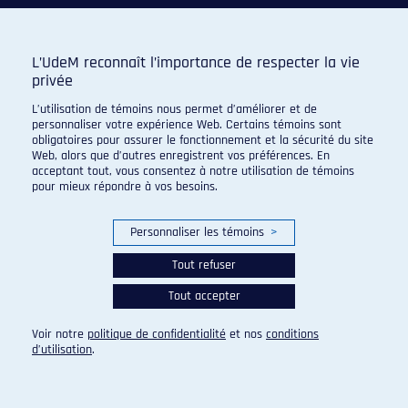
L’UdeM reconnaît l’importance de respecter la vie
privée
L’utilisation de témoins nous permet d’améliorer et de
personnaliser votre expérience Web. Certains témoins sont
obligatoires pour assurer le fonctionnement et la sécurité du site
Web, alors que d’autres enregistrent vos préférences. En
acceptant tout, vous consentez à notre utilisation de témoins
pour mieux répondre à vos besoins.
Personnaliser les témoins
>
Tout refuser
Tout accepter
© 2026 Carabins de l'Université de Montréal. Tous droits
réservés.
Voir notre
politique de confidentialité
et nos
conditions
Paramètres des témoins
d’utilisation
.