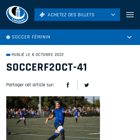
ACHETEZ DES BILLETS
ACHETEZ DES BILLETS
Football
SOCCER FÉMININ
Hockey
Soccer
PUBLIÉ LE 8 OCTOBRE 2022
Rugby
SOCCERF2OCT-41
Volleyball
Partager cet article sur: