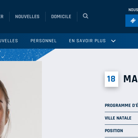
NOUS
ER
NOUVELLES
DOMICILE
Foo
UVELLES
PERSONNEL
EN SAVOIR PLUS
Ho
So
Ru
MA
18
Vol
PROGRAMME D'
VILLE NATALE
POSITION