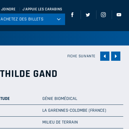
 JOINDRE
J'APPUIE LES CARABINS
ACHETEZ DES BILLETS
ACHETEZ DES BILLETS
tball
ckey
ccer
FICHE SUIVANTE
gby
THILDE GAND
leyball
ÉTUDE
GÉNIE BIOMÉDICAL
LA GARENNES-COLOMBE (FRANCE)
MILIEU DE TERRAIN