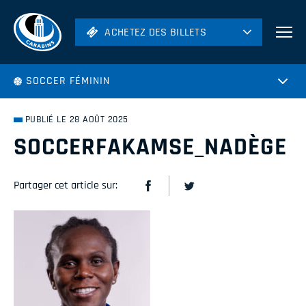
ACHETEZ DES BILLETS
ACHETEZ DES BILLETS
Football
SOCCER FÉMININ
Hockey
Soccer
PUBLIÉ LE 28 AOÛT 2025
Rugby
SOCCERFAKAMSE_NADÈGE
Volleyball
Partager cet article sur: