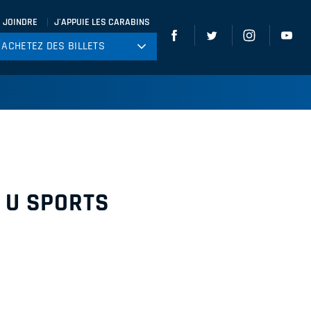
 JOINDRE
J'APPUIE LES CARABINS
ACHETEZ DES BILLETS
ACHETEZ DES BILLETS
tball
ckey
ccer
gby
leyball
 U SPORTS