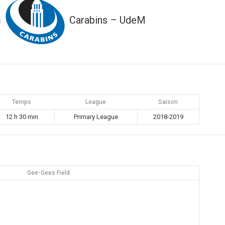
Carabins – UdeM
s
Temps
League
Saison
12 h 30 min
Primary League
2018-2019
Gee-Gees Field