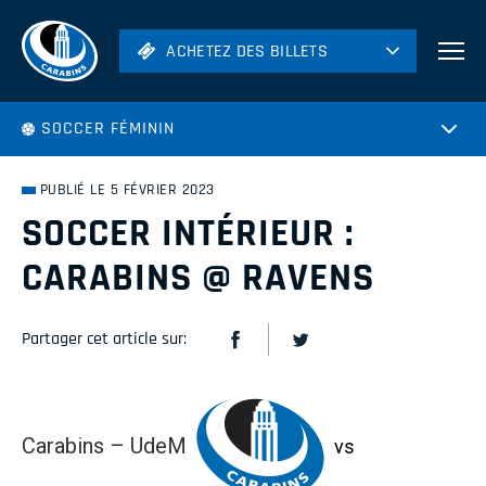
ACHETEZ DES BILLETS
ACHETEZ DES BILLETS
Football
SOCCER FÉMININ
Hockey
Soccer
PUBLIÉ LE 5 FÉVRIER 2023
Rugby
SOCCER INTÉRIEUR :
Volleyball
CARABINS @ RAVENS
Partager cet article sur:
Carabins – UdeM
vs