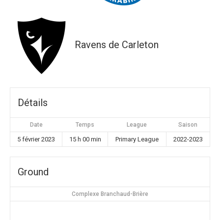
Ravens de Carleton
Détails
Date
Temps
League
Saison
5 février 2023
15 h 00 min
Primary League
2022-2023
Ground
Complexe Branchaud-Brière