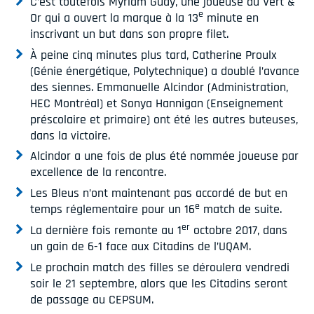
C’est toutefois Myriam Guay, une joueuse du Vert &
e
Or qui a ouvert la marque à la 13
minute en
inscrivant un but dans son propre filet.
À peine cinq minutes plus tard, Catherine Proulx
(Génie énergétique, Polytechnique) a doublé l’avance
des siennes. Emmanuelle Alcindor (Administration,
HEC Montréal) et Sonya Hannigan (Enseignement
préscolaire et primaire) ont été les autres buteuses,
dans la victoire.
Alcindor a une fois de plus été nommée joueuse par
excellence de la rencontre.
Les Bleus n’ont maintenant pas accordé de but en
e
temps réglementaire pour un 16
match de suite.
er
La dernière fois remonte au 1
octobre 2017, dans
un gain de 6-1 face aux Citadins de l’UQAM.
Le prochain match des filles se déroulera vendredi
soir le 21 septembre, alors que les Citadins seront
de passage au CEPSUM.