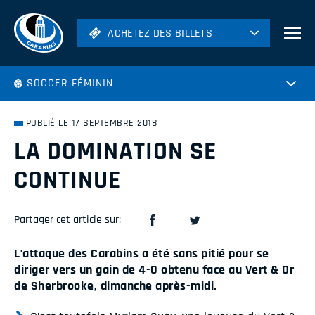
ACHETEZ DES BILLETS
ACHETEZ DES BILLETS
Football
SOCCER FÉMININ
Hockey
Soccer
PUBLIÉ LE 17 SEPTEMBRE 2018
Rugby
LA DOMINATION SE
Volleyball
CONTINUE
Partager cet article sur:
L’attaque des Carabins a été sans pitié pour se
diriger vers un gain de 4-0 obtenu face au Vert & Or
de Sherbrooke, dimanche après-midi.